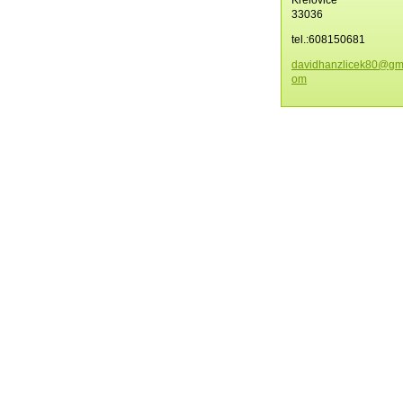
33036
tel.:608150681
davidhan
zlicek80
@gma
om