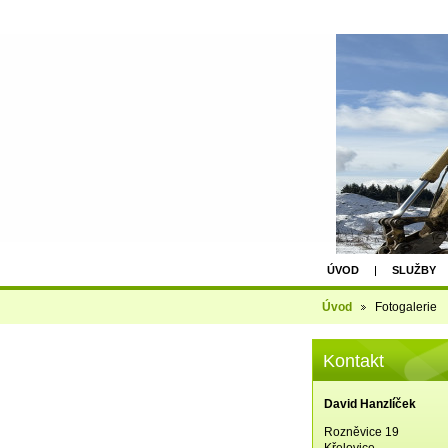
ÚVOD
SLUŽBY
Úvod
Fotogalerie
Kontakt
David Hanzlíček
Rozněvice 19
Křelovice