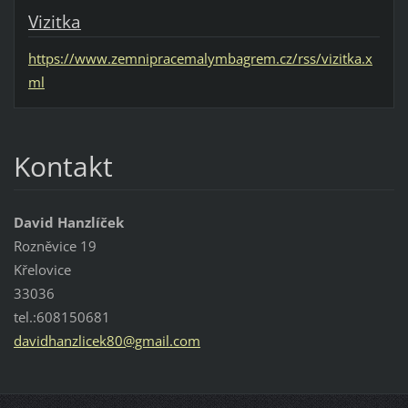
Vizitka
https://www.zemnipracemalymbagrem.cz/rss/vizitka.x
ml
Kontakt
David Hanzlíček
Rozněvice 19
Křelovice
33036
tel.:608150681
davidhan
zlicek80
@gmail.c
om